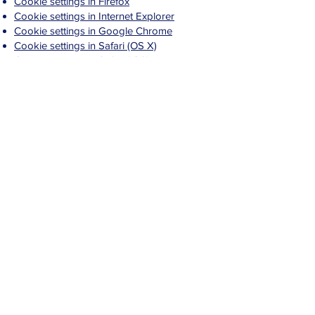
Cookie settings in Firefox
Cookie settings in Internet Explorer
Cookie settings in Google Chrome
Cookie settings in Safari (OS X)
Cookie settings in Safari (iOS)
Cookie settings in Android
Comment retirer son consentement ?
Si vous ne souhaitez plus que nous
traitions vos données, veuillez nous
contacter à l'adresse suivante :
legal@alphiapparel.com
ou envoyez-nous un courrier à l'adresse
suivante
Affaires légales
ATT : Michael Knopp
Directeur
171415 Canada Inc.
4334 rue Garand, Montréal, QC, Canada,